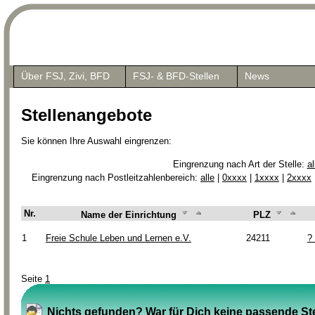
Über FSJ, Zivi, BFD
FSJ- & BFD-Stellen
News
Stellenangebote
Sie können Ihre Auswahl eingrenzen:
Eingrenzung nach Art der Stelle:
al
Eingrenzung nach Postleitzahlenbereich:
alle
|
0xxxx
|
1xxxx
|
2xxxx
Nr.
Name der Einrichtung
PLZ
1
Freie Schule Leben und Lernen e.V.
24211
?
Seite
1
Nichts gefunden? War für Dich keine passende Ste