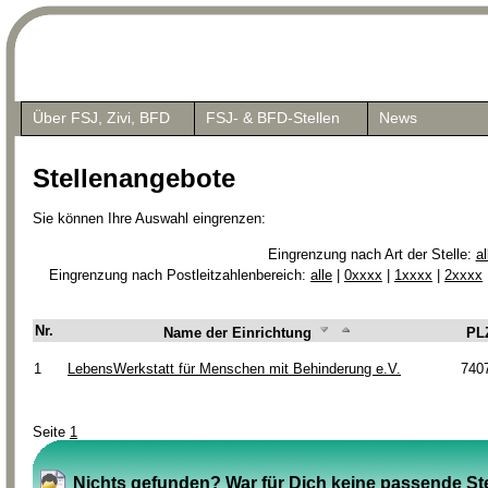
Über FSJ, Zivi, BFD
FSJ- & BFD-Stellen
News
Stellenangebote
Sie können Ihre Auswahl eingrenzen:
Eingrenzung nach Art der Stelle:
al
Eingrenzung nach Postleitzahlenbereich:
alle
|
0xxxx
|
1xxxx
|
2xxxx
Nr.
Name der Einrichtung
PL
1
LebensWerkstatt für Menschen mit Behinderung e.V.
740
Seite
1
Nichts gefunden? War für Dich keine passende Ste