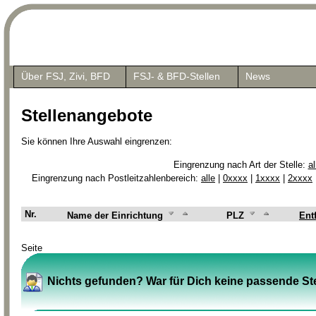
Über FSJ, Zivi, BFD
FSJ- & BFD-Stellen
News
Stellenangebote
Sie können Ihre Auswahl eingrenzen:
Eingrenzung nach Art der Stelle:
al
Eingrenzung nach Postleitzahlenbereich:
alle
|
0xxxx
|
1xxxx
|
2xxxx
Nr.
Name der Einrichtung
PLZ
Ent
Seite
Nichts gefunden? War für Dich keine passende Ste