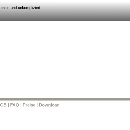
enlos und unkompliziert.
GB
|
FAQ
|
Preise
|
Download