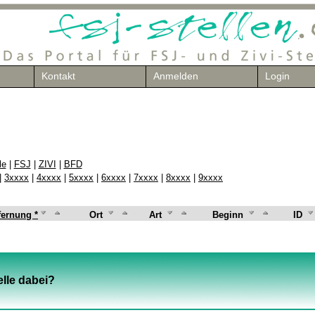
Kontakt
Anmelden
Login
le
|
FSJ
|
ZIVI
|
BFD
|
3xxxx
|
4xxxx
|
5xxxx
|
6xxxx
|
7xxxx
|
8xxxx
|
9xxxx
fernung *
Ort
Art
Beginn
ID
lle dabei?