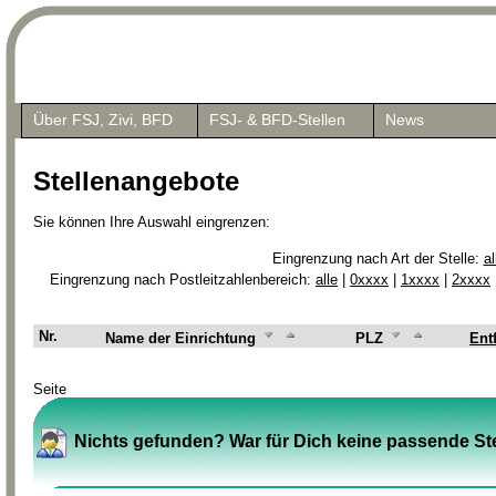
Über FSJ, Zivi, BFD
FSJ- & BFD-Stellen
News
Stellenangebote
Sie können Ihre Auswahl eingrenzen:
Eingrenzung nach Art der Stelle:
al
Eingrenzung nach Postleitzahlenbereich:
alle
|
0xxxx
|
1xxxx
|
2xxxx
Nr.
Name der Einrichtung
PLZ
Ent
Seite
Nichts gefunden? War für Dich keine passende Ste