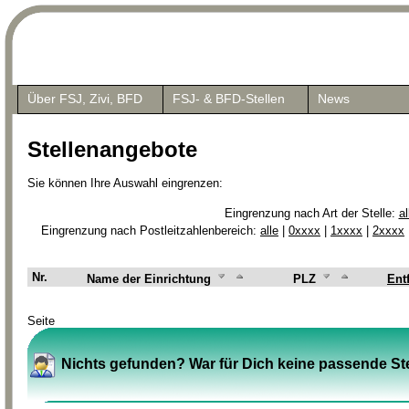
Über FSJ, Zivi, BFD
FSJ- & BFD-Stellen
News
Stellenangebote
Sie können Ihre Auswahl eingrenzen:
Eingrenzung nach Art der Stelle:
al
Eingrenzung nach Postleitzahlenbereich:
alle
|
0xxxx
|
1xxxx
|
2xxxx
Nr.
Name der Einrichtung
PLZ
Ent
Seite
Nichts gefunden? War für Dich keine passende Ste