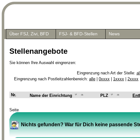
Über FSJ, Zivi, BFD
FSJ- & BFD-Stellen
News
Stellenangebote
Sie können Ihre Auswahl eingrenzen:
Eingrenzung nach Art der Stelle:
al
Eingrenzung nach Postleitzahlenbereich:
alle
|
0xxxx
|
1xxxx
|
2xxxx
Nr.
Name der Einrichtung
PLZ
Ent
Seite
Nichts gefunden? War für Dich keine passende Ste