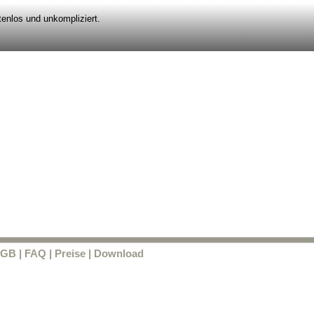
enlos und unkompliziert.
GB
|
FAQ
|
Preise
|
Download