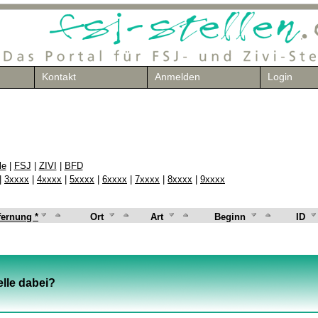
Kontakt
Anmelden
Login
le
|
FSJ
|
ZIVI
|
BFD
|
3xxxx
|
4xxxx
|
5xxxx
|
6xxxx
|
7xxxx
|
8xxxx
|
9xxxx
fernung *
Ort
Art
Beginn
ID
lle dabei?