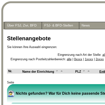
Über FSJ, Zivi, BFD
FSJ- & BFD-Stellen
News
Stellenangebote
Sie können Ihre Auswahl eingrenzen:
Eingrenzung nach Art der Stelle:
al
Eingrenzung nach Postleitzahlenbereich:
alle
|
0xxxx
|
1xxxx
|
2xxxx
Nr.
Name der Einrichtung
PLZ
Ent
Seite
Nichts gefunden? War für Dich keine passende Ste